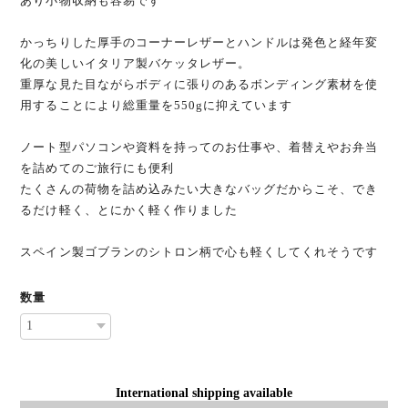
あり小物収納も容易です
かっちりした厚手のコーナーレザーとハンドルは発色と経年変
化の美しいイタリア製バケッタレザー。
重厚な見た目ながらボディに張りのあるボンディング素材を使
用することにより総重量を550gに抑えています
ノート型パソコンや資料を持ってのお仕事や、着替えやお弁当
を詰めてのご旅行にも便利
たくさんの荷物を詰め込みたい大きなバッグだからこそ、でき
るだけ軽く、とにかく軽く作りました
スペイン製ゴブランのシトロン柄で心も軽くしてくれそうです
数量
International shipping available