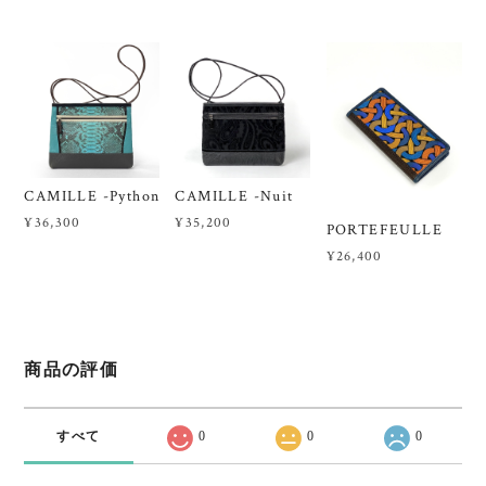
CAMILLE -Python
CAMILLE -Nuit
¥36,300
¥35,200
PORTEFEULLE
¥26,400
商品の評価
すべて
0
0
0