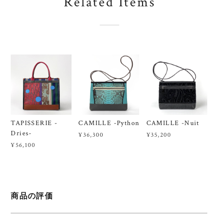
Related Items
TAPISSERIE -
CAMILLE -Python
CAMILLE -Nuit
Dries-
¥36,300
¥35,200
¥56,100
商品の評価