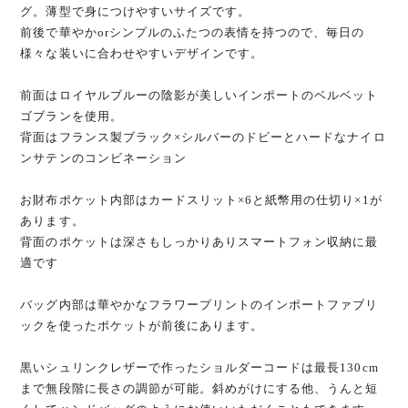
グ。薄型で身につけやすいサイズです。
前後で華やかorシンプルのふたつの表情を持つので、毎日の
様々な装いに合わせやすいデザインです。
前面はロイヤルブルーの陰影が美しいインポートのベルベット
ゴブランを使用。
背面はフランス製ブラック×シルバーのドビーとハードなナイロ
ンサテンのコンビネーション
お財布ポケット内部はカードスリット×6と紙幣用の仕切り×1が
あります。
背面のポケットは深さもしっかりありスマートフォン収納に最
適です
バッグ内部は華やかなフラワープリントのインポートファブリ
ックを使ったポケットが前後にあります。
黒いシュリンクレザーで作ったショルダーコードは最長130cm
まで無段階に長さの調節が可能。斜めがけにする他、うんと短