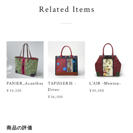
Related Items
PANIER_Acanthus
TAPISSERIE -
L’AIR -Menton-
Dries-
¥34,320
¥45,100
¥56,100
商品の評価