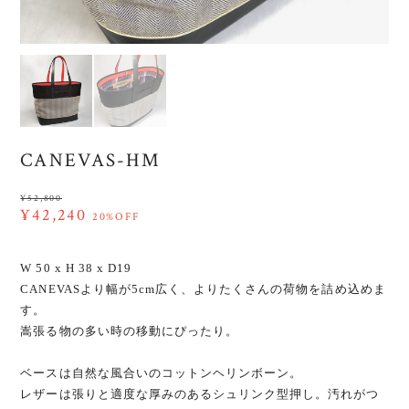
CANEVAS-HM
¥52,800
¥42,240
20%OFF
W 50 x H 38 x D19
CANEVASより幅が5cm広く、よりたくさんの荷物を詰め込めま
す。
嵩張る物の多い時の移動にぴったり。
ベースは自然な風合いのコットンヘリンボーン。
レザーは張りと適度な厚みのあるシュリンク型押し。汚れがつ